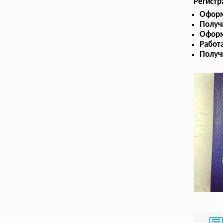
Регистр
Оформ
Получ
Оформ
Работа
Получ