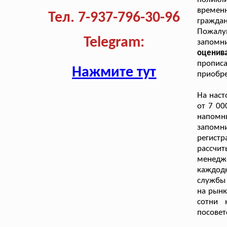
времен
Тел. 7-937-796-30-96
гражда
Пожалуй
Telegram:
запом
оценива
прописа
Нажмите тут
приобре
На нас
от 7 00
напомни
запомн
регист
рассчи
менедж
каждод
службы 
на рынк
сотни 
посовет