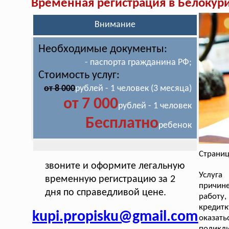
Временная регистрация в Белокур
Внимание
Необходимые документы:
- паспорта гражданина РФ;
Стоимость услуг:
от 8 000
рублей - 1 человек (3 месяца)
от 7 000
рублей - 1 человек
Бесплатно
ребенок
Страниц
звоните и оформите легальную
Услуга
временную регистрацию за 2
причин
дня по справедливой цене.
работу,
кредит
kupi.propisku@gmail.com
оказать
поликл