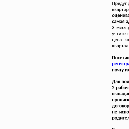
Предуп
кварти
оценива
самая 
3 месяц
учтите 
цена к
квартал
Посетив
регистр
почту и
Для пол
2 рабоч
выпада
пропис
договор
не исп
родите